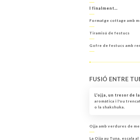
I finalment…
Formatge cottage amb m
Tiramisú de festucs
Gofre de festucs amb rem
FUSIÓ ENTRE TU
L'ojja, un tresor de l
aromàtica i l'ou trenc
o la shakshuka.
Ojja amb verdures de m
La Ojja au Tuna, escala al