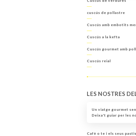
Cuscús de verdures
cuscús de pollastre
Cuscús amb embotits me
Cuscús a la kefta
Cuscús gourmet amb poll
Cuscús reial
LES NOSTRES DE
Un viatge gourmet sen
Deixa't guiar per les 
Cafè o te i els seus past