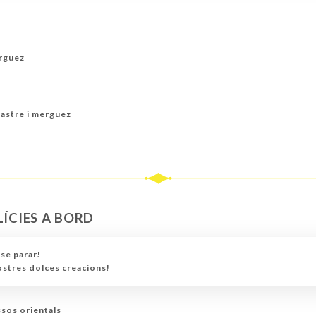
rguez
astre i merguez
LÍCIES A BORD
se parar!
nostres dolces creacions!
issos orientals