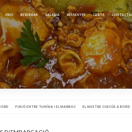
INICI
RESERVAR
GALERIA
RESSENYES
CARTA
CONTACTA
 BORD
FUSIÓ ENTRE TUNÍSIA I EL MARROC
EL NOSTRE CUSCÚS A BORD
 BEGUDES A BORD
ELS NOSTRES PRODUCTES FRESCOS DEL DIA A BORD