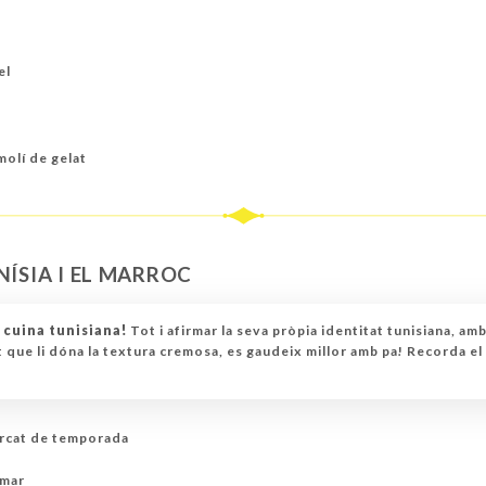
el
olí de gelat
NÍSIA I EL MARROC
a cuina tunisiana!
Tot i afirmar la seva pròpia identitat tunisiana, amb
at que li dóna la textura cremosa, es gaudeix millor amb pa! Recorda el
ercat de temporada
 mar