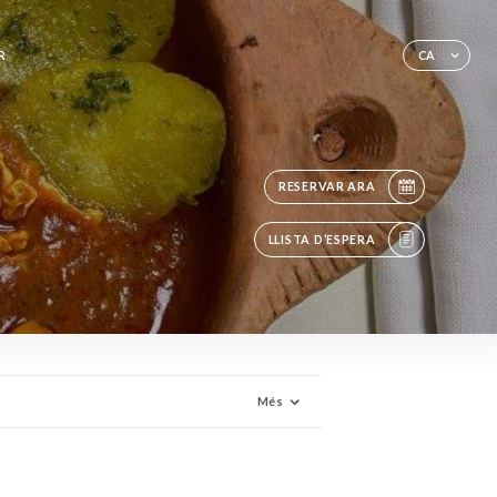
R
CA
RESERVAR ARA
LLISTA D’ESPERA
Més