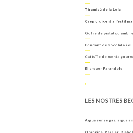
Tiramisú de la Lola
Crep cruixent a l'estil m
Gofre de pistatxo amb re
Fondant de xocolata i el
Cafè/Te de menta gourmet
El creuer Farandole
LES NOSTRES BE
Aigua sense gas, aigua a
Orangina, Perrier, Diabo