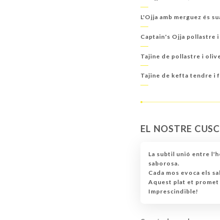
L'Ojja amb merguez és su
Captain's Ojja pollastre 
Tajine de pollastre i oliv
Tajine de kefta tendre i 
EL NOSTRE CUSC
La subtil unió entre l
saborosa.
Cada mos evoca els sab
Aquest plat et promet 
Imprescindible!