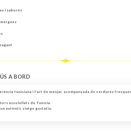
au i saborós
i merguez
es
fragant
ÚS A BORD
'herència tunisiana i l'art de menjar, acompanyada de verdures fresque
ors assolellats de Tunísia.
un autèntic viatge gustatiu.