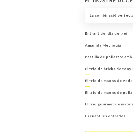
EL NOSTRE ACC
GARRAFES D'AIGUA AROMÀTIQUES CASOLANE
La combinació perfecta
A BORD, CAP A LA CAFETERIA
Entrant del dia del xef
Amanida Mechouia
Pastilla de pollastre amb
El trio de bricks de tony
El trio de maons de vede
El trio de maons de polla
El trio gourmet de maon
Creuant les entrades