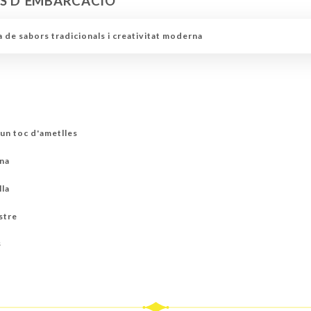
ÉS D'EMBARCACIÓ
S
LES NOSTRES EXCLUSIVES ORGÀNIQUES A BORD
EL MOMENT BRILLA
 de sabors tradicionals i creativitat moderna
 un toc d'ametlles
ina
lla
stre
s