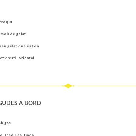
arroquí
molí de gelat
 seu gelat que es fon
 d'estil oriental
GUDES A BORD
mb gas
lo, Iced Tea, Dada