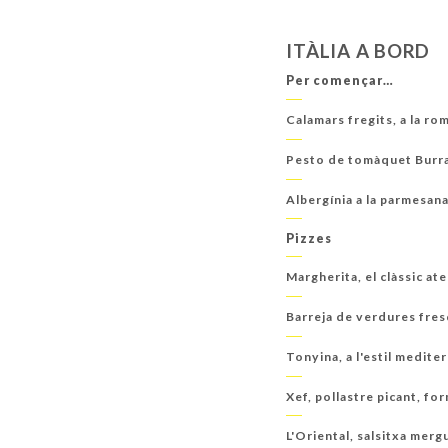
ITÀLIA A BORD
Per començar…
Calamars fregits, a la ro
Pesto de tomàquet Burra
Albergínia a la parmesan
Pizzes
Margherita, el clàssic at
Barreja de verdures fres
Tonyina, a l'estil mediter
Xef, pollastre picant, fo
L'Oriental, salsitxa merg