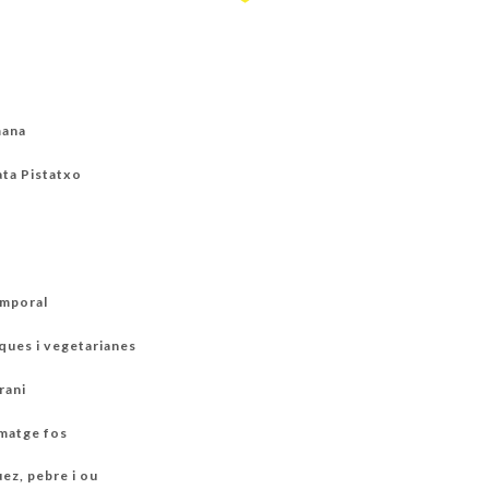
mana
ta Pistatxo
a
emporal
ques i vegetarianes
rani
rmatge fos
uez, pebre i ou