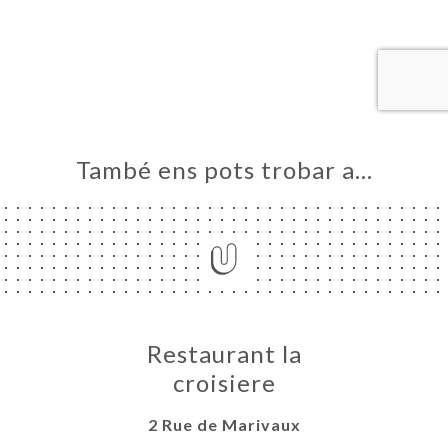
ICI
RVAR
ERIA
ENYES
RTA
També ens pots trobar a…
ACTAR
Restaurant la
croisiere
2 Rue de Marivaux