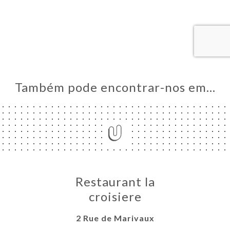
NA
AL
RVAR
ERIA
IAÇÃO
NU
Também pode encontrar-nos em…
ACTO
Restaurant la
croisiere
2 Rue de Marivaux