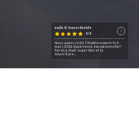
nejib R. beoordeelde
5/5
Nous avons visité l’établissement le 4
mars 2026 Expérience exceptionnelle!!
Service était super bon et la
nourriture...
es et tunisiennes au cœur de
 Croisière, situé au 2 Rue de
artier de l’Opéra.