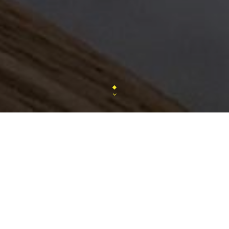
Restaurant La Croisière
: saveurs méditerranéenn
Paris 2e.
Plongez dans un voyage culinaire au Restaurant La
Marivaux, 75002 Paris, à deux pas du qu