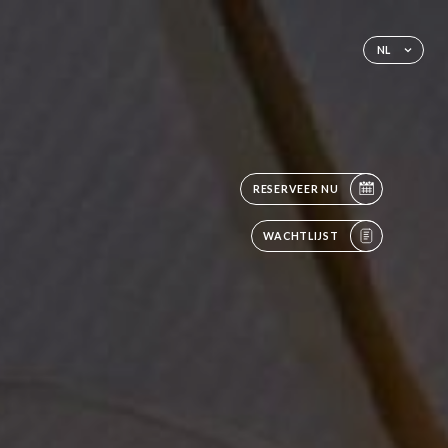
NL
RESERVEER NU
WACHTLIJST