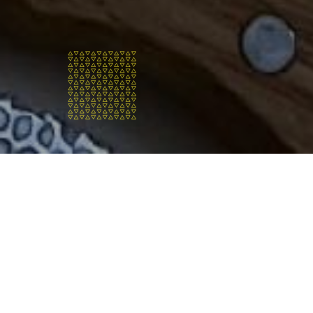
Who are
we?