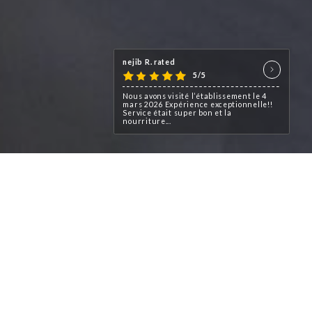
nejib R. rated
5/5
Nous avons visité l’établissement le 4
mars 2026 Expérience exceptionnelle!!
Service était super bon et la
nourriture...
es et tunisiennes au cœur de
 Croisière, situé au 2 Rue de
artier de l’Opéra.