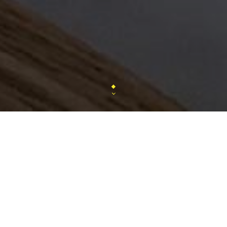
Restaurant La Croisière
: saveurs méditerranéenn
Paris 2e.
Plongez dans un voyage culinaire au Restaurant La
Marivaux, 75002 Paris, à deux pas du qu