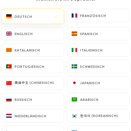
FRANZÖSISCH
FRANZÖSISCH
DEUTSCH
DEUTSCH
Restaurant La Croisière
: saveurs
méditerranéennes et tunisiennes au
ENGLISCH
ENGLISCH
SPANISCH
SPANISCH
cœur de Paris 2e.
KATALANISCH
KATALANISCH
ITALIENISCH
ITALIENISCH
Plongez dans un voyage culinaire au
Restaurant La Croisière, situé au 2 Rue
PORTUGIESISCH
PORTUGIESISCH
SCHWEDISCH
SCHWEDISCH
de Marivaux, 75002 Paris, à deux pas du
quartier de l’Opéra.
简体中文 (CHINESISCH)
简体中文 (CHINESISCH)
JAPANISCH
JAPANISCH
Spécialisé en cuisine méditerranéenne
RUSSISCH
RUSSISCH
ARABISCH
ARABISCH
et tunisienne, notre établissement
propose une expérience halal
한국어 (KOREANISCH)
한국어 (KOREANISCH)
NIEDERLÄNDISCH
NIEDERLÄNDISCH
authentique, avec des plats savoureux
préparés à partir de produits frais et de